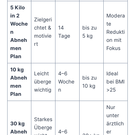
5 Kilo
in 2
Modera
Zielgeri
Woche
te
chtet &
14
bis zu
n
Redukti
motivie
Tage
5 kg
Abneh
on mit
rt
men
Fokus
Plan
10 kg
Leicht
4–6
Ideal
Abneh
bis zu
überge
Woche
bei BMI
men
10 kg
wichtig
n
>25
Plan
Nur
unter
Starkes
30 kg
ärztlich
Überge
Abneh
4–6
er