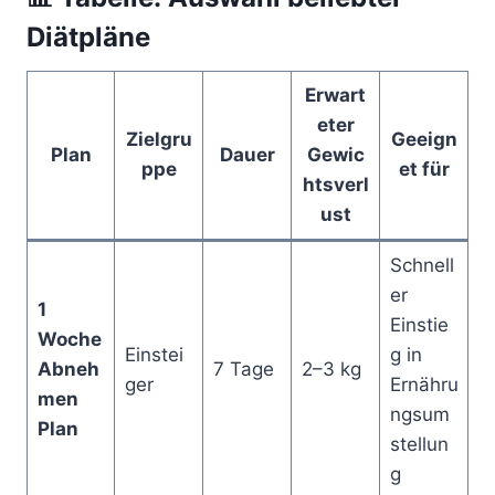
Diätpläne
Erwart
eter
Zielgru
Geeign
Plan
Dauer
Gewic
ppe
et für
htsverl
ust
Schnell
er
1
Einstie
Woche
Einstei
g in
Abneh
7 Tage
2–3 kg
ger
Ernähru
men
ngsum
Plan
stellun
g