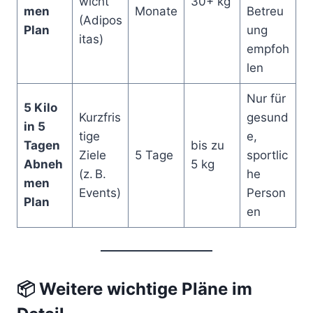
wicht
30+ kg
men
Monate
Betreu
(Adipos
Plan
ung
itas)
empfoh
len
Nur für
5 Kilo
Kurzfris
gesund
in 5
tige
e,
Tagen
bis zu
Ziele
5 Tage
sportlic
Abneh
5 kg
(z. B.
he
men
Events)
Person
Plan
en
📦
Weitere wichtige Pläne im