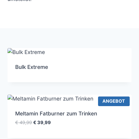
Bulk Extreme
P
ANGEBOT
R
O
Meltamin Fatburner zum Trinken
D
U
U
A
€
49,99
€
39,99
K
r
k
T
s
t
I