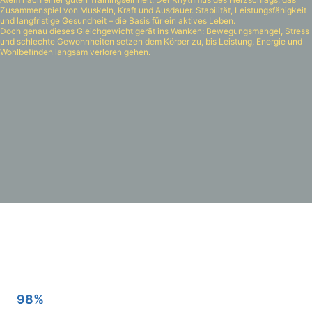
Zusammenspiel von Muskeln, Kraft und Ausdauer. Stabilität, Leistungsfähigkeit
und langfristige Gesundheit – die Basis für ein aktives Leben.
Doch genau dieses Gleichgewicht gerät ins Wanken: Bewegungsmangel, Stress
und schlechte Gewohnheiten setzen dem Körper zu, bis Leistung, Energie und
Wohlbefinden langsam verloren gehen.
98%